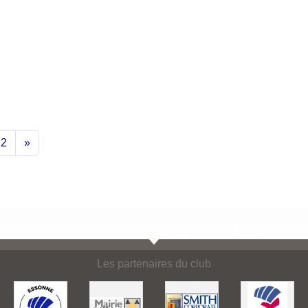
2
»
Les partenaires du club