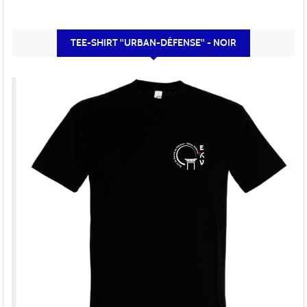
TEE-SHIRT "URBAN-DÉFENSE" - NOIR